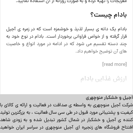
مغزیجات را تهیه کرده و به صورت روزانه از آن استفاده نمایید.
بادام چیست؟
بادام یک دانه ی بسیار لذیذ و خوشمزه است که در زمره ی آجیل
قرار گرفته و از خواص فراوانی برخوردار است. بادام در نوع خود به
چند دسته تقسیم می شود که در ادامه در مورد انواع و خاصیت
های آن توضیح خواهیم داد.
[read more]
ارزش غذایی بادام
ارزش غذایی که از
بادام
دریافت می ‌شود بسیار بالا است. در هر ۱۰۰
آجیل و خشکبار منوچهری
گرم این آجیل ۵۷۶ کالری انرژی وجود دارد. ویتامین‌ ها و مواد
شرکت آجیل منوچهری به واسطه ی صداقت در فعالیت و ارائه ی کالای با
معدنی زیادی در این آجیل قرار گرفته ‌اند. فسفر، آهن، پتاسیم،
کیفیت و پشتیبانی مورد قبول در طی سی سال فعالیت ، به بزرگترین تولید
نشاسته، کلسیم، روغن اشباع نشده و ... به عنوان مهم‌ ترین مزیت
کننده ی آجیل و خشکبار در شمال کشور تبدیل شده و به زودی شاهد
‌هایی هستند که درون این آجیل قرار گرفته ‌اند. شما می ‌توانید برای
افتتاح فروشگاه های زنجیره ای آجیل منوچهری در سراسر ایران خواهید
درمان بیماری‌ های متفاوت از این آجیل استفاده کنید. بسیاری از