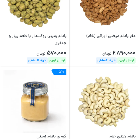
مغز بادام درختی ایرانی (خام)
بادام زمینی روکشدار با طعم پیاز و
جعفری
570,000
2,890,000
تومان
تومان
ارسال فوری
خرید اقساطی
ارسال فوری
خرید اقساطی
-15%
بادام هندی خام
کره ی بادام زمینی