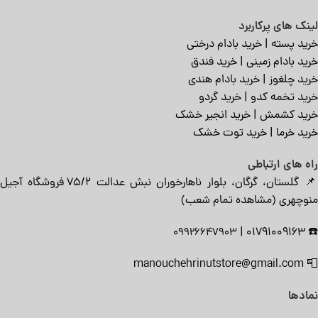
لینک های پرکاربرد
خرید پسته
|
خرید بادام درختی
خرید بادام زمینی
|
خرید فندق
خرید چلغوز
|
خرید بادام هندی
خرید تخمه کدو
|
خرید گردو
خرید کشمش
|
خرید انجیر خشک
خرید خرما
|
خرید توت خشک
راه های ارتباطی
📌 گلستان، گرگان، بلوار ناهارخوران نبش عدالت ۷۵/۲ فروشگاه آجیل
منوچهری (
مشاهده تمام شعب
)
|
01791009163
☎️
09926647903
manouchehrinutstore@gmail.com
📮
نمادها