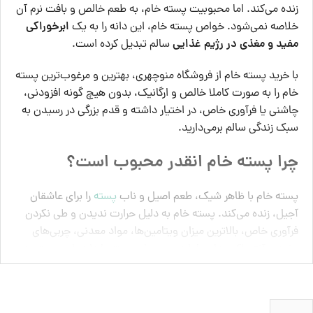
زنده می‌کند. اما محبوبیت پسته خام، به طعم خالص و بافت نرم آن
خلاصه نمی‌شود. خواص پسته خام، این دانه را به یک
ابرخوراکی
مفید و مغذی در رژیم غذایی
سالم تبدیل کرده است.
با خرید پسته خام از فروشگاه منوچهری، بهترین و مرغوب‌ترین پسته
خام را به صورت کاملا خالص و ارگانیک، بدون هیچ گونه افزودنی،
چاشنی یا فرآوری خاص، در اختیار داشته و قدم بزرگی در رسیدن به
سبک زندگی سالم برمی‌دارید.
چرا پسته خام انقدر محبوب است؟
پسته خام با ظاهر شیک، طعم اصیل و ناب
پسته
را برای عاشقان
آجیل، زنده می‌کند. پسته خام به دلیل حرارت ندیدن و طی نکردن
فرآوری خاص، بالاترین میزان ویتامین‌ها، مواد معدنی، چربی‌های
مفید و آنتی اکسیدان‌ها را در بین سایر پسته‌ها دارد. این پسته به
دلیل نداشتن افزودنی‌های خاصی مانند نمک، گزینه ایده‌آلی برای
همه افراد به خصوص ورزشکاران، گیاه‌خواران و افراد دارای
محدودیت در مصرف نمک، خواهد بود.