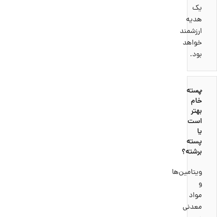
یک
هدیه
ارزشمند
خواهد
بود.
پسته
خام
بهتر
است
یا
پسته
برشته؟
ویتامین‌ها
و
مواد
معدنی