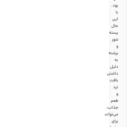
بود.
با
این
حال
پسته
شور
و
برشته
به
دلیل
داشتن
بافت
ترد
و
طعم
جذاب،
می‌تواند
برای