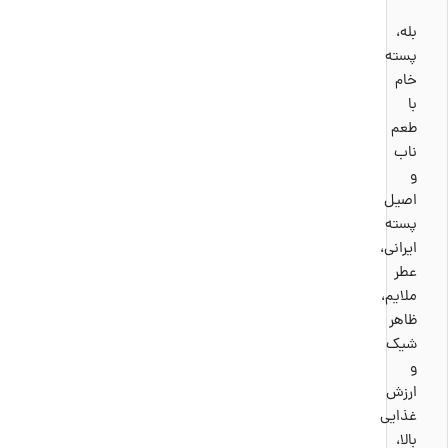
کربوهیدرات
28 گرم
فسفر
میلی‌گرم
بله،
پسته
خام
فیبر
2.2 میلی‌گرم
10.6 گرم
زینک
با
طعم
ناب
1.7 میلی‌گرم
قند طبیعی
7.7 گرم
ویتامین B6
و
اصیل
پسته
ایرانی،
عطر
ملایم،
ظاهر
شیک
و
ارزش
غذایی
بالا،