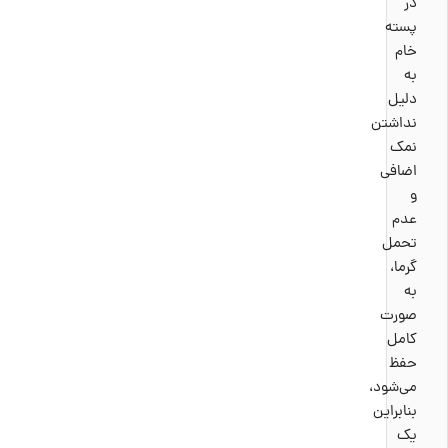
در
پسته
خام
به
دلیل
نداشتن
نمک
اضافی
و
عدم
تحمل
گرما،
به
صورت
کامل
حفظ
می‌شود،
بنابراین
یک