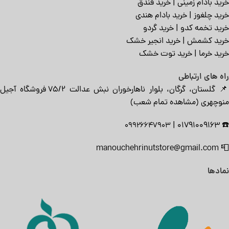
خرید بادام زمینی
|
خرید فندق
خرید چلغوز
|
خرید بادام هندی
خرید تخمه کدو
|
خرید گردو
خرید کشمش
|
خرید انجیر خشک
خرید خرما
|
خرید توت خشک
راه های ارتباطی
📌 گلستان، گرگان، بلوار ناهارخوران نبش عدالت ۷۵/۲ فروشگاه آجیل
منوچهری (
مشاهده تمام شعب
)
|
01791009163
☎️
09926647903
manouchehrinutstore@gmail.com
📮
نمادها