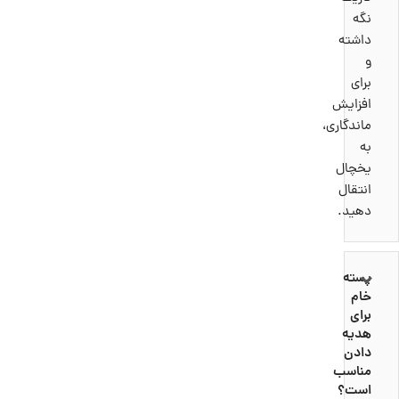
1025
نگه
پروتئین
20 گرم
پتاسیم
میلی‌گرم
داشته
و
برای
45 گرم
افزایش
(بیشتر به
ماندگاری،
105
صورت
چربی کل
به
کلسیم
میلی‌گرم
چربی‌های
یخچال
غیراشباع
انتقال
مفید)
دهید.
3.92
چربی اشباع
5.5 گرم
آهن
میلی‌گرم
پسته
خام
برای
ویتامین E
121 میلی‌گرم
هدیه
2.9 میلی‌گرم
منیزیم
دادن
مناسب
است؟
485