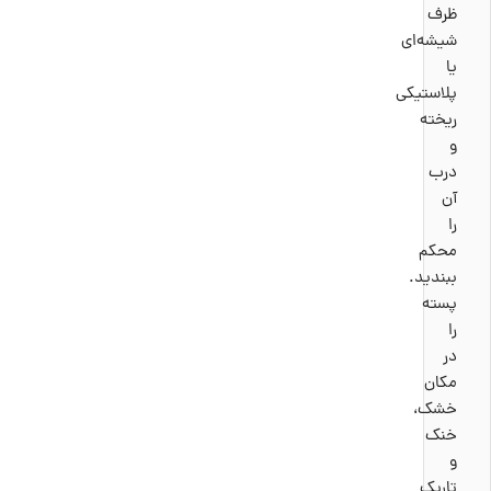
پسته، به دلیل خالص بودن و حرارت ندیدن، به طور کامل حفظ
ظرف
می‌شود. از خواص پسته خام می‌توان به سلامت قلب، کاهش
شیشه‌ای
کلسترول، کنترل اشتها، بهبود عملکرد گوارش، استحکام
یا
استخوان‌ها، تامین انرژی و... اشاره کرد.
پلاستیکی
ریخته
بدون شک پسته خام، بهترین و هوشمندانه‌ترین گزینه برای سبک
و
زندگی سالم خواهد بود. این پسته می‌تواند به یک مکمل طبیعی
درب
برای ورزشکاران تبدیل شود. برای آشنایی بیشتر با دریای خواص
آن
پسته، به جدول ارزش غذایی در 100 گرم پسته خام، توجه کنید.
را
محکم
ببندید.
مقدار
مقدار
ترکیبات
تقریبی در
پسته
ترکیبات
تقریبی در
مغذی
100 گرم
را
مغذی
100 گرم
پسته خام
در
پسته خام
مکان
خشک،
560
انرژی
1 میلی‌گرم
خنک
سدیم
کیلوکالری
و
تاریک