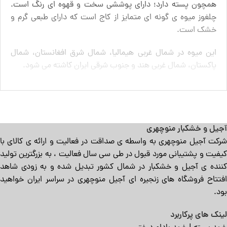
همچون پسته دارد؛ دارای پوششی سخت و قهوه ای رنگ است.
چلغوز میوه ی گونه ای متمایز از کاج است که دارای طبعی گرم و
خشک است.
این میوه در شمال غربی هیمالیا، شمال شرق افغانستان، شمال
پاکستان، شمال غربی هند و جنوب شرقی ایران کاشته می شود.
[read more]
انواع چلغوز
آجیل و خشکبار منوچهری
چلغوز
مانند بسیاری از دانه ‌های گیاهی دارای انواع متفاوتی می
شرکت آجیل منوچهری به واسطه ی صداقت در فعالیت و ارائه ی کالای با
‌باشد. شما برای خرید این ماده مغذی باید انواع آن را به خوبی
کیفیت و پشتیبانی مورد قبول در طی سی سال فعالیت ، به بزرگترین تولید
بشناسید. برخی از مهم ‌ترین دانه ‌های گیاهی مورد نظر عبارت
کننده ی آجیل و خشکبار در شمال کشور تبدیل شده و به زودی شاهد
هستند از :
افتتاح فروشگاه های زنجیره ای آجیل منوچهری در سراسر ایران خواهید
بود.
مغز دانه چلغوز
لینک های پرکاربرد
مغز دانه
چلغوز
به عنوان دانه صنوبر در بازار به فروش می ‌رسد. این