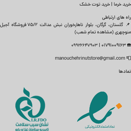
خرید خرما
|
خرید توت خشک
راه های ارتباطی
📌 گلستان، گرگان، بلوار ناهارخوران نبش عدالت ۷۵/۲ فروشگاه آجیل
منوچهری (
مشاهده تمام شعب
)
|
01791009163
☎️
09926647903
manouchehrinutstore@gmail.com
📮
نمادها