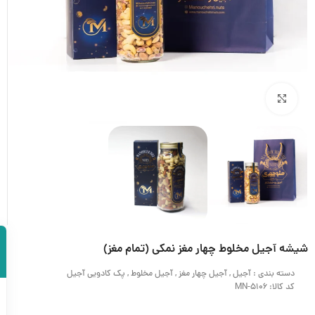
بزرگنمایی تصویر
شیشه آجیل مخلوط چهار مغز نمکی (تمام مغز)
دسته بندی :
آجیل
,
آجیل چهار مغز
,
آجیل مخلوط
,
پک کادویی آجیل
کد کالا: MN-5106