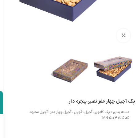
بزرگنمایی تصویر
پک آجیل چهار مغز نصیر پنجره دار
دسته بندی :
پک کادویی آجیل
,
آجیل
,
آجیل چهار مغز
,
آجیل مخلوط
کد کالا: MN-5104