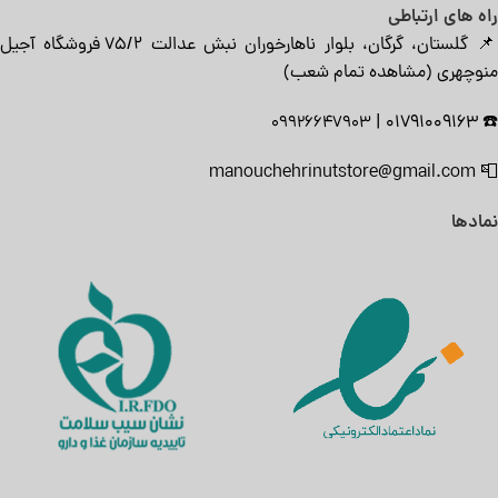
راه های ارتباطی
📌 گلستان، گرگان، بلوار ناهارخوران نبش عدالت ۷۵/۲ فروشگاه آجیل
منوچهری (
مشاهده تمام شعب
)
|
01791009163
☎️
09926647903
manouchehrinutstore@gmail.com
📮
نمادها