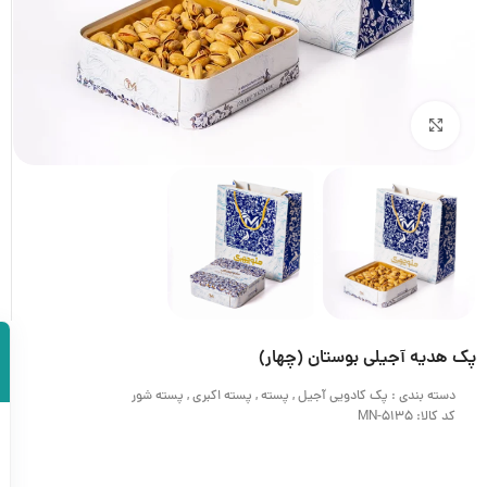
بزرگنمایی تصویر
پک هدیه آجیلی بوستان (چهار)
دسته بندی :
پک کادویی آجیل
,
پسته
,
پسته اکبری
,
پسته شور
کد کالا: MN-5135