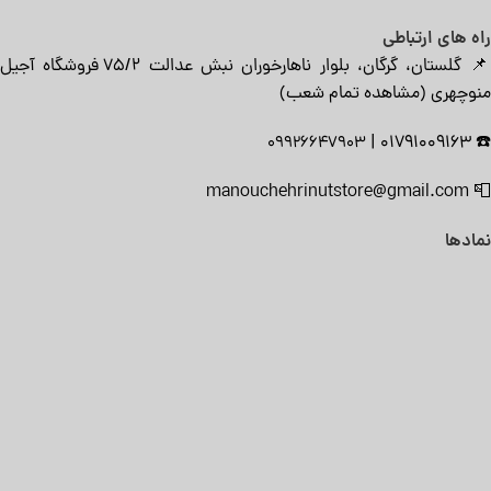
راه های ارتباطی
📌 گلستان، گرگان، بلوار ناهارخوران نبش عدالت ۷۵/۲ فروشگاه آجیل
منوچهری (
مشاهده تمام شعب
)
|
01791009163
☎️
09926647903
manouchehrinutstore@gmail.com
📮
نمادها