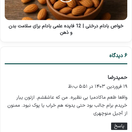
فایده
علمی
بادام
برای
سلامت
خواص بادام درختی | 12 فایده علمی بادام برای سلامت بدن
بدن
و ذهن
و
ذهن
۶ دیدگاه
حمیدرضا
گ
ف
۱۹ فروردین ۱۴۰۳ در ۵:۵۱ ب٫ظ
ت
واقعا طعم ماکادمیا بی نظیره. من که عاشقشم. ازتون یبار
:
خریدم برام جالب بود حتی یدونه هم خراب یا پوک نبود. ممنون
از آجیل منوچهری
پاسخ