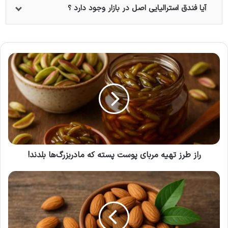
آیا فندق استرالیایی اصل در بازار وجود دارد ؟
راز
طرز
تهیه
مربای
پوست
پسته
که
مادربزرگ‌ها
بلدند!
راز طرز تهیه مربای پوست پسته که مادربزرگ‌ها بلدند!
خواص
بادام
درختی
|
12