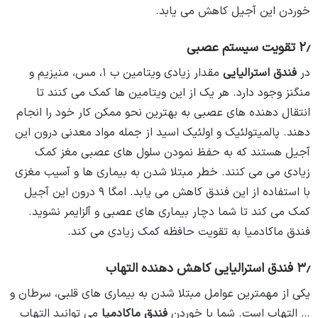
خوردن این آجیل کاهش می یابد.
۲٫ تقویت سیستم عصبی
در
فندق استرالیایی
مقدار زیادی ویتامین ب ۱، مس، منیزیم و
منگنز وجود دارد. هر یک از این ویتامین ها کمک می کنند تا
انتقال دهنده های عصبی به بهترین نحو ممکن کار خود را انجام
دهند. پالمیتولئیک و اولئیک اسید از جمله مواد معدنی درون این
آجیل هستند که به حفظ نمودن سلول های عصبی مغز کمک
زیادی می می کنند. خطر مبتلا شدن به بیماری ها و آسیب مغزی
با استفاده از این فندق کاهش می یابد. امگا ۹ درون این آجیل
کمک می کند تا شما دچار بیماری های عصبی و آلزایمر نشوید.
فندق ماکادمیا به تقویت حافظه کمک زیادی می کند.
۳٫ فندق استرالیایی کاهش دهنده التهاب
یکی از مهمترین عوامل مبتلا شدن به بیماری های قلبی، سرطان و
… التهاب است. شما با خوردن
فندق ماکادمیا
می توانید التهاب