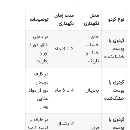
محل
مدت زمان
نوع گردو
توضیحات
نگهداری
نگهداری
جای
در دمای
گردوی با
خشک،
اتاق، دور از
پوست
2 تا 3 ماه
خنک و
نور و
خشک‌شده
تاریک
رطوبت
در ظرف
گردوی با
درب‌دار،
پوست
یخچال
4 تا 6 ماه
دور از مواد
خشک‌شده
غذایی
بودار
گردوی با
در ظرف یا
تا یکسال
پوست
فریزر
کیسه کاملا