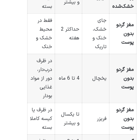
و بیشتر
خشک‌شده
بسته
جای
فقط در
مغز گردو
خشک،
حداکثر 2
محیط
بدون
خنک و
هفته
خشک و
پوست
تاریک
خنک
در ظرف
مغز گردو
درب‌دار،
بدون
یخچال
4 تا 6 ماه
دور از مواد
پوست
غذایی
بودار
مغز گردو
در ظرف یا
تا یکسال
بدون
فریزر
کیسه کاملا
و بیشتر
پوست
بسته