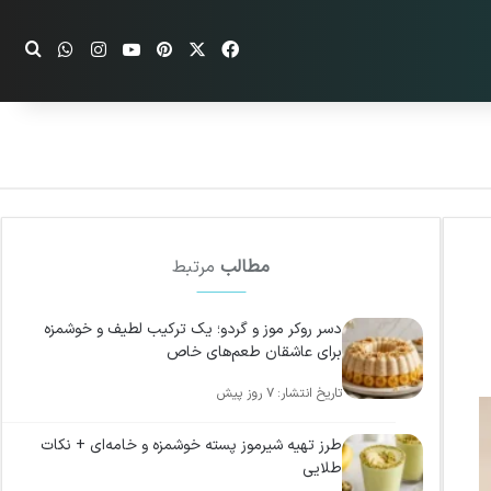
فیسبوک
ایکس
پینتریست
یوتیوب
اینستاگرام
واتس آپ
جست
مطالب
مرتبط
دسر روکر موز و گردو؛ یک ترکیب لطیف و خوشمزه
برای عاشقان طعم‌های خاص
۷ روز پیش
طرز تهیه شیرموز پسته خوشمزه و خامه‌ای + نکات
طلایی